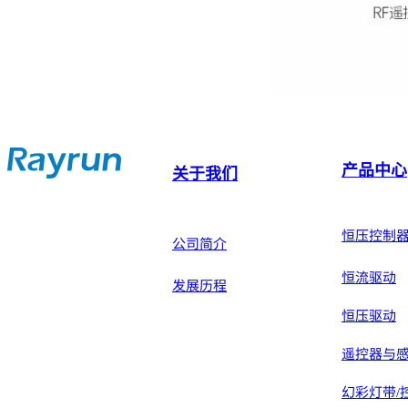
产品中心
上一个：
涂鸦 NT10
关于我们
下一个：
涂鸦 NT30 
恒压控制
公司简介
恒流驱动
发展历程
恒压驱动
遥控器与
幻彩灯带/