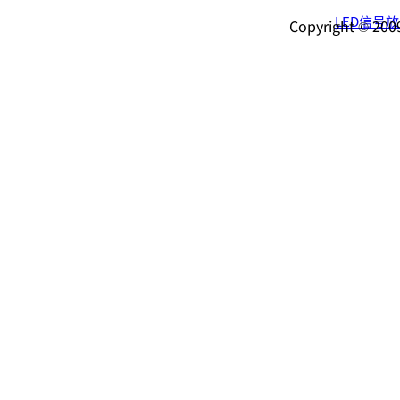
LED信号
Copyright © 2009